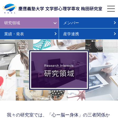
研究領域
メンバー
業績・発表
産学連携
我々の研究室では、「心ー脳ー身体」の三者関係か