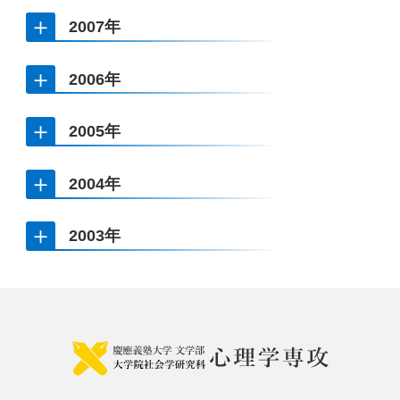
Judges' Anger and Heuristic Decision-Making
菅佐原 洋
2007年
中村航洋
読み・書き・理解の学習過程に関する行動分析学的研究
該当なし
顔魅力知覚における多層的視覚処理および魅力知覚に伴う視
2006年
丹野 貴行
覚的注意捕捉の時間特性
石井 拓
変動比率スケジュールと変動時隔スケジュールの比較検討 :
2005年
強化随伴性の時間枠をめぐる微視-巨視論争
計時と選択 : 強化随伴性における時間変数の機能の解明を目
井垣 竹晴
変化抵抗を測度とした行動の動的変容過程の検討
指して
2004年
橋本 照男
斎藤 光太郎
環境中心的空間記憶の系統発生
増田 真也
曖昧性と制御幻想が選好に及ぼす影響
増田 早哉子
顔の認識における既知性効果の検討
草山 太一
The neural mechanism of stability in memory retrieval.
2003年
ヒトを刺激としたカラスの視覚認知研究
伊東 裕司
辻井 岳雄
顔の再認判断におけるターゲットの言語記述の影響 : 促進効
顔の認知における全体処理と表面処理,
果、妨害効果の生起条件の分析と生起メカニズムの検討
顔の認知の特殊性をめぐる研究 : 電気生理学的研究