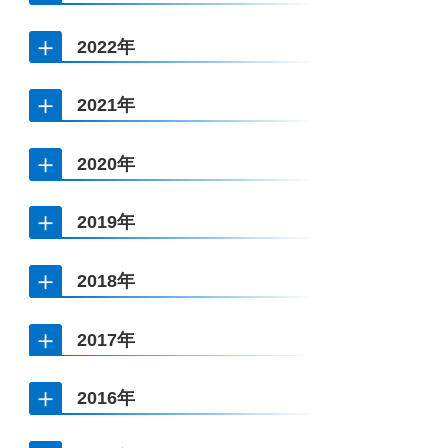
鳥類を用いた優劣順位の行動・生理基盤に関する検証
品川和志
2022年
三好香次
ダンスアートにおける美的評価の普遍性と多様性
自発思考の変動性に影響する要因および脳動態の解明
瀬口瑛子
2021年
佐野貴紀
鳥類を用いた親和関係の行動・生理基盤に関する検証
島根大輔
顔印象形成に及ぼす形態特徴と画像特徴の多面的理解 : 心理
2020年
山田航太
物理的・計算論的アプローチ
虚回想の生起過程における活性化およびモニタリング過程に
森井真広
学習心理学と行動分析学における数理工学的手法の実践と意
対する画像情報による促進・抑制的効果の検討
2019年
義
眼球運動測定を用いた選択行動の予測と制御に関する実験的
三國珠杏
中野泰志
検討
2018年
Empirical Investigations on Art Viewing Behavior and Art
ロービジョン者の読書環境の調整に関する知覚心理学的研究
田中拓海
行動と結果の結びつけにおける予測の役割の検討
松井大
Evaluation: An Interdisciplinary and Cross-Cultural Study
――生体機能補完型アプローチから環境調整型アプローチへ
2017年
の転換――
鳥類の採餌行動の感覚運動制御に関する生物心理学的研究
松﨑敦子
2016年
新保彰大
海馬時間細胞の相対的時間情報符号化
関根悟
Identifying Training Procedures to Improve Practitioners'
三浦大志
自閉スペクトラム症児の運動・社会機能の定量解析と発達促