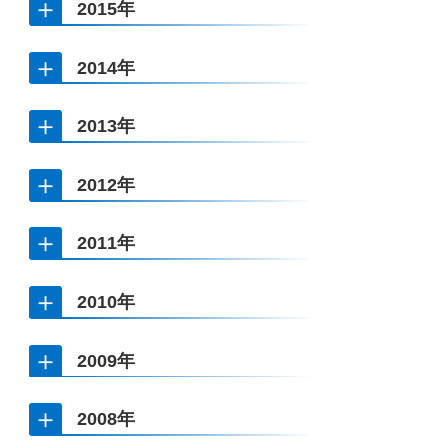
Intervention Skills for Children with Developmental Delay:
2015年
進条件の分析
Dissemination Strategies to the Community
リベレーション効果の生起メカニズム：メタ認知に着目して
大森幹真
2014年
石塚祐香
松田壮一郎
自閉症児の他者感情認知における刺激機能の分析
時系列刺激提示法による刺激間関係の獲得と拡張：発達障が
該当なし
自閉症スペクトラム障害児の模倣の成立とコミュニケーショ
熊仁美
い児の「読み」「書き」「理解」の学習過程を通した分析
2013年
ンへの機能的拡張の条件
自閉症児の共同注意とコミュニケーション～早期の評価と支
八賀洋介
日根恭子
2012年
白野陽子
援～
選択行動の構造と変動性：ラットの消去レバーへの選好パル
Carryover Effect of Configural and Featural Processing in
近藤紀子
対人相互作用における社会的信号処理の発達：乳幼児の脳機
山本浩輔
ス現象を軸とした実験的・数量的検討
Face Recognition
2011年
能研究
Audio-visual social communication in large-billed crows
運動－聴覚－視覚間における多感覚統合および時間情報統合
山本 絵里子
(Corvus macrorhynchos)
2010年
メカニズムの解明
Biological motion perception in humans and pigeons.
寺澤悠理
感情経験と内受容感覚に関する認知神経科学研究
篠塚 一貴
藤巻峻
2009年
松尾加代
キンギョを対象とした比較認知神経科学的研究,
A Parametric Analysis of Resurgence: Toward a Synthetic
石津 智大
コンビクトシクリッドの繁殖関連行動におけるペプチドホル
View of Behavioral Momentum Theory and Context-change
2008年
Systematic Information Processing As an Inhibitor of Lay
モンの役割
The brain responses in recognition of faces and bodies.
Hypothesis